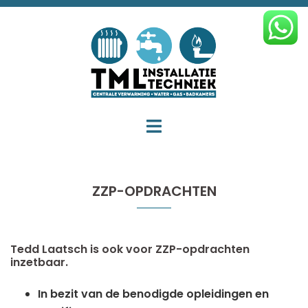
Ga
naar
de
inhoud
Toggle
menu
ZZP-OPDRACHTEN
Tedd Laatsch is ook voor ZZP-opdrachten
inzetbaar.
In bezit van de benodigde opleidingen en